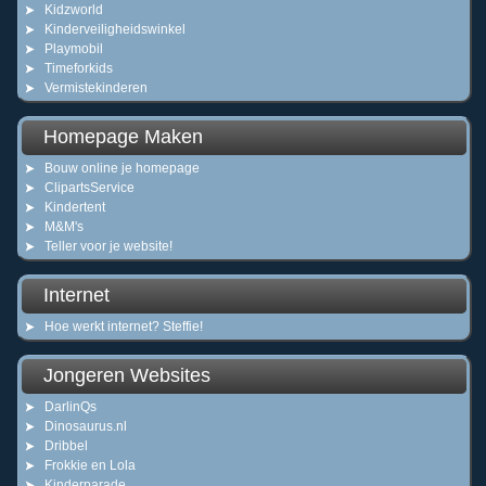
Kidzworld
Kinderveiligheidswinkel
Playmobil
Timeforkids
Vermistekinderen
Homepage Maken
Bouw online je homepage
ClipartsService
Kindertent
M&M's
Teller voor je website!
Internet
Hoe werkt internet? Steffie!
Jongeren Websites
DarlinQs
Dinosaurus.nl
Dribbel
Frokkie en Lola
Kinderparade