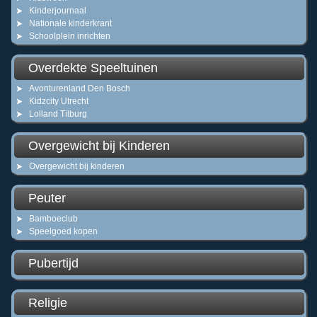
Kinderjournaal
Nationale kinderkrant
Schoolplein inrichten
Overdekte Speeltuinen
Avonturenland Den Bosch
Kidzcity Utrecht
Lolland Tilburg
Overgewicht bij Kinderen
Overgewicht bij kinderen
Peuter
Bamboeclub
Speelgoed kopen
Pubertijd
Religie