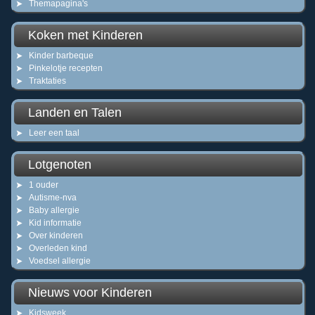
Themapagina's
Koken met Kinderen
Kinder barbeque
Pinkelotje recepten
Traktaties
Landen en Talen
Leer een taal
Lotgenoten
1 ouder
Autisme-nva
Baby allergie
Kid informatie
Over kinderen
Overleden kind
Voedsel allergie
Nieuws voor Kinderen
Kidsweek