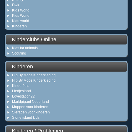
Dwk
Kids World
Kids World
Kids-world
Kinderen
Kinderclubs Online
Kids for animals
Scouting
Kinderen
Hip By Moos Kinderkleding
Hip By Moos Kinderkleding
Kinderfiets
Liedjesland
Lovestation22
Marktgigant Nederland
Moppen voor kinderen
Sieraden voor kinderen
Stone island kids
Kinderen / Problemen