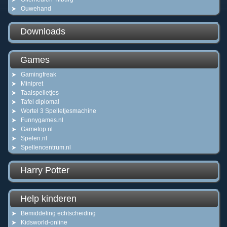
Ouwehand
Downloads
Games
Gamingfreak
Minipret
Taalspelletjes
Tafel diploma!
Wortel 3 Spelletjesmachine
Funnygames.nl
Gametop.nl
Spelen.nl
Spellencentrum.nl
Harry Potter
Help kinderen
Bemiddeling echtscheiding
Kidsworld-online