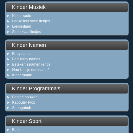
Kinder Muziek
Kinderradio
Leuke leerzame liedjes
Liedjesland
Sinterklaasliedjes
Kinder Namen
Baby names
Best baby names
Betekenis namen (eng)
Hoe kies je een naam?
Kindername
Kinder Programma's
Bob de bouwer
Kabouter Plop
Spongebob
Kinder Sport
Ballet