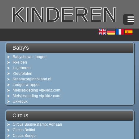
KINDEREN
Baby's
Babyshower jongen
Ikke ben
Is geboren
Kleurplaten
Kraamzorginholland.nl
Lodger wrapper
Meisjeskleding vip-kidz.com
Meisjeskleding vip-kidz.com
Ukkepuk
Circus
Circus Bassie &amp; Adriaan
Circus Boltini
Circus Bongo