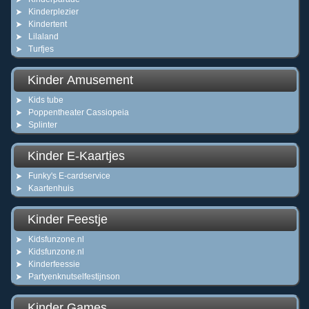
Kinderplezier
Kindertent
Lilaland
Turfjes
Kinder Amusement
Kids tube
Poppentheater Cassiopeia
Splinter
Kinder E-Kaartjes
Funky's E-cardservice
Kaartenhuis
Kinder Feestje
Kidsfunzone.nl
Kidsfunzone.nl
Kinderfeessie
Partyenknutselfestijnson
Kinder Games