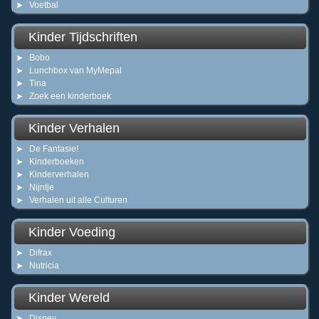
Voetbal
Kinder Tijdschriften
Bobo
Lunchbox van MyMepal
Tina
Zoek een kinderboek
Kinder Verhalen
De Fantasie!
Kinderboeken
Kinderverhalen
Nijntje
Verhalen uit alle Culturen
Kinder Voeding
Difrax
Nutricia
Kinder Wereld
Disney