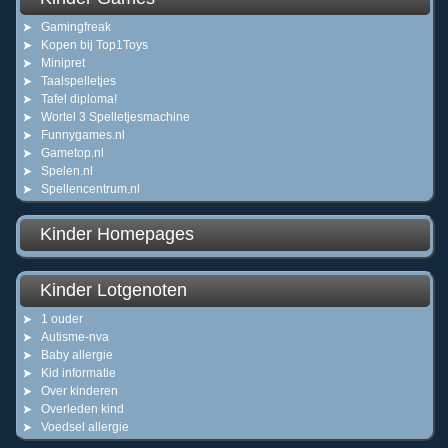
Gamingfreak
Kopen bij Top1Toys
Minipret
Taalspelletjes
Tafel diploma!
Wortel 3 Spelletjesmachine
Funnygames.nl
Gametop.nl
Spelen.nl
Spellencentrum.nl
Kinder Homepages
Kinder Lotgenoten
1 ouder
Autisme-nva
Baby allergie
Kid informatie
Over kinderen
Overleden kind
Voedsel allergie