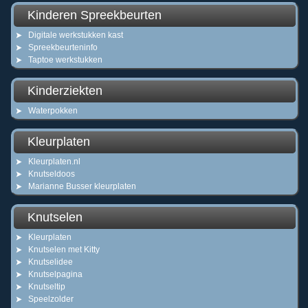
Kinderen Spreekbeurten
Digitale werkstukken kast
Spreekbeurteninfo
Taptoe werkstukken
Kinderziekten
Waterpokken
Kleurplaten
Kleurplaten.nl
Knutseldoos
Marianne Busser kleurplaten
Knutselen
Kleurplaten
Knutselen met Kitty
Knutselidee
Knutselpagina
Knutseltip
Speelzolder