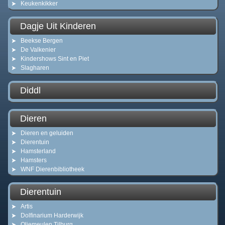
Keukenkikker
Dagje Uit Kinderen
Beekse Bergen
De Valkenier
Kindershows Sint en Piet
Slagharen
Diddl
Dieren
Dieren en geluiden
Dierentuin
Hamsterland
Hamsters
WNF Dierenbibliotheek
Dierentuin
Artis
Dolfinarium Harderwijk
Oliemeulen Tilburg