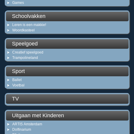
Games
Schoolvakken
Leren is een makkie!
Woordkasteel
Speelgoed
Creatief speelgoed
Trampolineland
Sport
Ballet
Voetbal
TV
Uitgaan met Kinderen
ARTIS Amsterdam
Dolfinarium