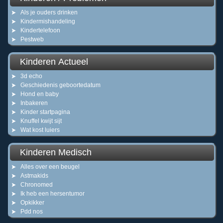
Als je ouders drinken
Kindermishandeling
Kindertelefoon
Pestweb
Kinderen Actueel
3d echo
Geschiedenis geboortedatum
Hond en baby
Inbakeren
Kinder startpagina
Knuffel kwijt sijt
Wat kost luiers
Kinderen Medisch
Alles over een beugel
Astmakids
Chronomed
Ik heb een hersentumor
Opkikker
Pdd nos